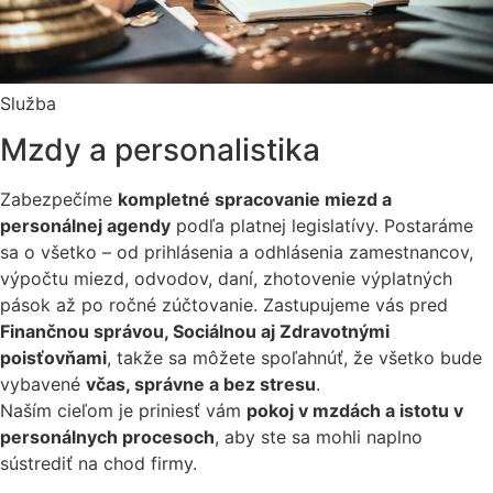
Služba
Mzdy a personalistika
Zabezpečíme
kompletné spracovanie miezd a
personálnej agendy
podľa platnej legislatívy. Postaráme
sa o všetko – od prihlásenia a odhlásenia zamestnancov,
výpočtu miezd, odvodov, daní, zhotovenie výplatných
pások až po ročné zúčtovanie. Zastupujeme vás pred
Finančnou správou, Sociálnou aj Zdravotnými
poisťovňami
, takže sa môžete spoľahnúť, že všetko bude
vybavené
včas, správne a bez stresu
.
Naším cieľom je priniesť vám
pokoj v mzdách a istotu v
personálnych procesoch
, aby ste sa mohli naplno
sústrediť na chod firmy.